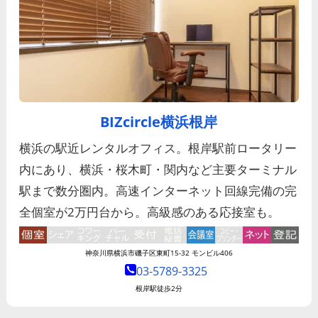
BIZcircle横浜根岸
横浜の駅近レンタルオフィス。根岸駅前ロータリー
内にあり、横浜・桜木町・関内など主要ターミナル
駅まで数分圏内。高速インターネット回線完備の完
全個室が2万円台から。高級感のある応接室も。
神奈川県横浜市磯子区東町15-32 モンビル406
03-5789-3325
根岸駅
徒歩2分