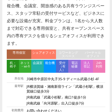
複合機、会議室、開放感のある共有ラウンジスペー
ス、スタッフ常駐の受付サービスなど、ビジネスに
必要な設備が充実。料金プランは、1名から大人数
まで対応できる専用個室と、共有オープンスペース
内の専有デスクを借りるシェアオフィスが利用でき
ます。
専用個室
シェア
オフィス
コワーキング
バーチャル
スペース
オフィス
机・
ネット
会議室
複合機
受付
電話
法人
24h
椅子
・wi-fi
（有
秘書
登記
利用
人）
所在地
川崎市中原区中丸子35-9 ディール武蔵小杉 4F
最寄駅
JR横須賀線・湘南新宿ライン「武蔵小杉駅」横須
賀線口徒歩3分
JR南武線「武蔵小杉駅」南口1徒歩1分
JR南武線「向河原駅」出入口徒歩7分
初期費用
お問い合わせください