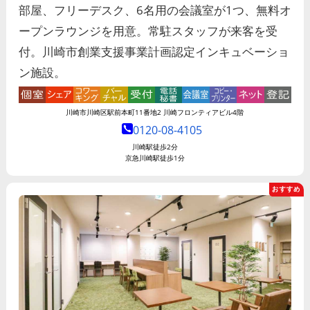
部屋、フリーデスク、6名用の会議室が1つ、無料オ
ープンラウンジを用意。常駐スタッフが来客を受
付。川崎市創業支援事業計画認定インキュベーショ
ン施設。
川崎市川崎区駅前本町11番地2 川崎フロンティアビル4階
0120-08-4105
川崎駅
徒歩2分
京急川崎駅
徒歩1分