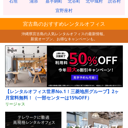
石垣
浦添
嘉手納町
北谷町
北中城村
読谷村
宜野座村
宮古島のおすすめレンタルオフィス
沖縄県宮古島の人気レンタルオフィスの最新情報。
新規オープン、お得なキャンペーンも。
【レンタルオフィス世界No.1！三菱地所グループ】2ヶ
月室料無料！（一部センターは15%OFF）
リージャス