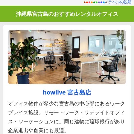
●
●
●
●
●
●
●
●
●
●
ラベルの説明
沖縄県宮古島のおすすめレンタルオフィス
howlive 宮古島店
オフィス物件が希少な宮古島の中心部にあるワーク
プレイス施設。リモートワーク・サテライトオフィ
ス・ワーケーションに。同じ建物に琉球銀行があり
企業進出や創業にも最適。