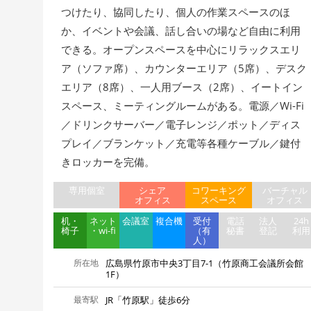
つけたり、協同したり、個人の作業スペースのほ
か、イベントや会議、話し合いの場など自由に利用
できる。オープンスペースを中心にリラックスエリ
ア（ソファ席）、カウンターエリア（5席）、デスク
エリア（8席）、一人用ブース（2席）、イートイン
スペース、ミーティングルームがある。電源／Wi-Fi
／ドリンクサーバー／電子レンジ／ポット／ディス
プレイ／ブランケット／充電等各種ケーブル／鍵付
きロッカーを完備。
専用個室
シェア
コワーキング
バーチャル
オフィス
スペース
オフィス
机・
ネット
会議室
複合機
受付
電話
法人
24h
椅子
・wi-fi
（有
秘書
登記
利用
人）
所在地
広島県竹原市中央3丁目7-1（竹原商工会議所会館
1F）
最寄駅
JR「竹原駅」徒歩6分