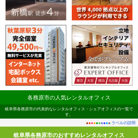
各務原市の人気レンタルオフィス
岐阜県各務原市の代表的なレンタルオフィス・シェアオフィスの一覧で
す。
●
●
●
●
●
●
●
●
●
●
ラベルの説明
岐阜県各務原市のおすすめレンタルオフィス