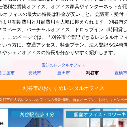
た便利な賃貸オフィス。オフィス家具やインターネットが
ルオフィスの最大の特長は料金が安いこと。会議室・受付
所より初期費用と月額費用を大幅に抑えられます。
刈谷市
グスペース、バーチャルオフィス、ドロップイン（時間貸
す。
このページでは、「刈谷市で登記できるレンタルオフ
という方に、交通アクセス、料金プラン、法人登記や24時
スやシェアオフィスの特長を分かりやすく紹介します。
愛知のレンタルオフィス
名古屋市
安城市
豊田市
刈谷市
豊橋
刈谷市のおすすめレンタルオフィス
刈谷市の人気レンタルオフィスの最新情報。
新規オープン、お得なキャンペ