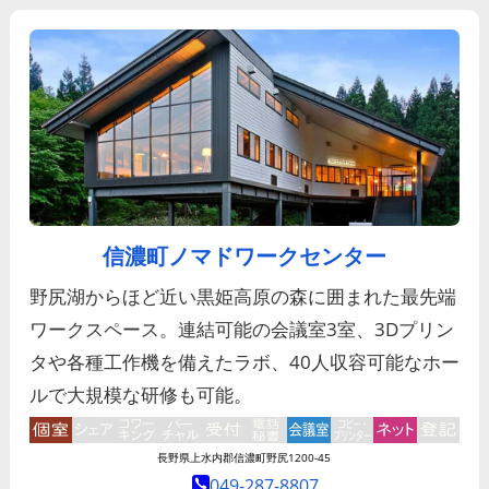
信濃町ノマドワークセンター
野尻湖からほど近い黒姫高原の森に囲まれた最先端
ワークスペース。連結可能の会議室3室、3Dプリン
タや各種工作機を備えたラボ、40人収容可能なホー
ルで大規模な研修も可能。
長野県上水内郡信濃町野尻1200-45
049-287-8807