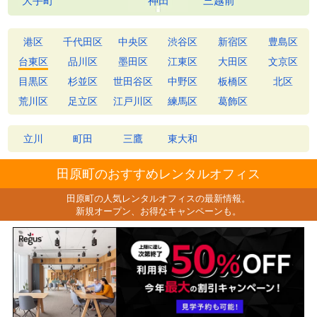
港区
千代田区
中央区
渋谷区
新宿区
豊島区
台東区
品川区
墨田区
江東区
大田区
文京区
目黒区
杉並区
世田谷区
中野区
板橋区
北区
荒川区
足立区
江戸川区
練馬区
葛飾区
立川
町田
三鷹
東大和
田原町のおすすめレンタルオフィス
田原町の人気レンタルオフィスの最新情報。
新規オープン、お得なキャンペーンも。