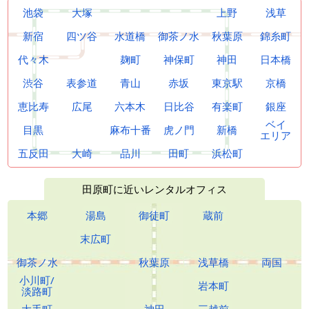
池袋
大塚
上野
浅草
新宿
四ツ谷
水道橋
御茶ノ水
秋葉原
錦糸町
代々木
麹町
神保町
神田
日本橋
渋谷
表参道
青山
赤坂
東京駅
京橋
恵比寿
広尾
六本木
日比谷
有楽町
銀座
ベイ
目黒
麻布十番
虎ノ門
新橋
エリア
五反田
大崎
品川
田町
浜松町
田原町に近いレンタルオフィス
本郷
湯島
御徒町
蔵前
末広町
御茶ノ水
秋葉原
浅草橋
両国
小川町/
岩本町
淡路町
大手町
神田
三越前