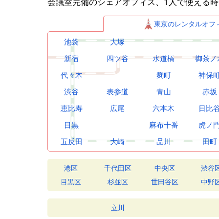
会議室完備のシェアオフィス、1人で使える
東京のレンタルオフ
池袋
大塚
新宿
四ツ谷
水道橋
御茶ノ
代々木
麹町
神保
渋谷
表参道
青山
赤坂
恵比寿
広尾
六本木
日比
目黒
麻布十番
虎ノ
五反田
大崎
品川
田町
港区
千代田区
中央区
渋谷
目黒区
杉並区
世田谷区
中野
立川