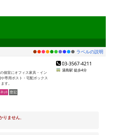
●
●
●
●
●
●
●
●
●
●
ラベルの説明
03-3567-4211
湯島駅 徒歩4分
用の個室にオフィス家具・イン
機や専用ポスト・宅配ボックス
きます。
かりません
。