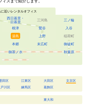
フィスまで紹介します。
島に近いレンタルオフィス
西日暮里
・
三河島
三ノ輪
日暮里
根津
鶯谷
入谷
湯島
上野
稲荷町
本郷
末広町
御徒町
御茶ノ水
秋葉原
墨田区
江東区
大田区
文京区
江戸川区
練馬区
葛飾区
東大和