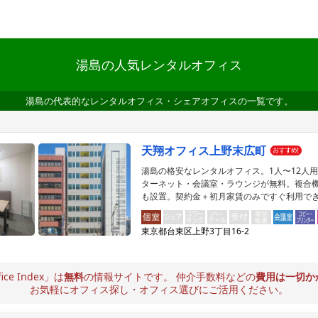
湯島の人気レンタルオフィス
湯島の代表的なレンタルオフィス・シェアオフィスの一覧です。
天翔オフィス上野末広町
湯島の格安なレンタルオフィス。1人〜12人
ターネット・会議室・ラウンジが無料。複合
も設置。契約金＋初月家賃のみですぐ利用で
東京都台東区上野3丁目16-2
fice Index」は
無料
の情報サイトです。
仲介手数料などの
費用は一切か
お気軽にオフィス探し・オフィス選びにご活用ください。