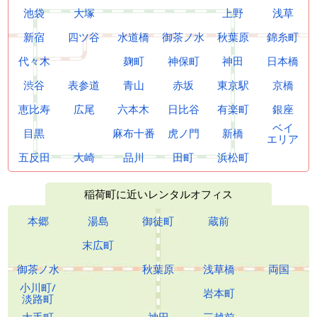
池袋
大塚
上野
浅草
新宿
四ツ谷
水道橋
御茶ノ水
秋葉原
錦糸町
代々木
麹町
神保町
神田
日本橋
渋谷
表参道
青山
赤坂
東京駅
京橋
恵比寿
広尾
六本木
日比谷
有楽町
銀座
ベイ
目黒
麻布十番
虎ノ門
新橋
エリア
五反田
大崎
品川
田町
浜松町
稲荷町に近いレンタルオフィス
本郷
湯島
御徒町
蔵前
末広町
御茶ノ水
秋葉原
浅草橋
両国
小川町/
岩本町
淡路町
大手町
神田
三越前