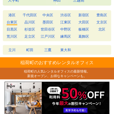
港区
千代田区
中央区
渋谷区
新宿区
豊島区
台東区
品川区
墨田区
江東区
大田区
文京区
目黒区
杉並区
世田谷区
中野区
板橋区
北区
荒川区
足立区
江戸川区
練馬区
葛飾区
立川
町田
三鷹
東大和
稲荷町のおすすめレンタルオフィス
稲荷町の人気レンタルオフィスの最新情報。
新規オープン、お得なキャンペーンも。