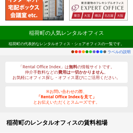
稲荷町の人気レンタルオフィス
稲荷町の代表的なレンタルオフィス・シェアオフィスの一覧です。
●
●
●
●
●
●
●
●
●
●
ラベルの説明
「Rental Office Index」は
無料
の情報サイトです。
仲介手数料などの
費用は一切かかりません
。
お気軽にオフィス探し・オフィス選びにご活用ください。
※お問い合わせの際、
「Rental Office Indexを見て」
とお伝えいただくとスムーズです。
稲荷町のレンタルオフィスの賃料相場