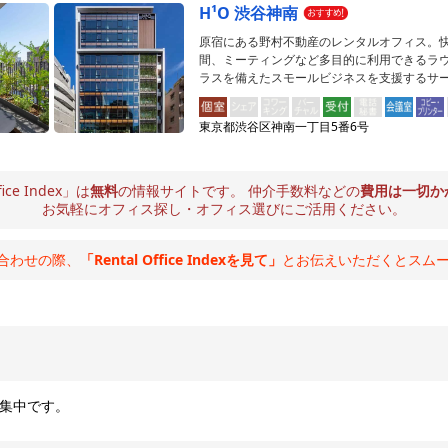
H¹O 渋谷神南
原宿にある野村不動産のレンタルオフィス。
間、ミーティングなど多目的に利用できるラ
ラスを備えたスモールビジネスを支援するサ
東京都渋谷区神南一丁目5番6号
fice Index」は
無料
の情報サイトです。
仲介手数料などの
費用は一切か
お気軽にオフィス探し・オフィス選びにご活用ください。
合わせの際、
「Rental Office Indexを見て」
とお伝えいただくとスム
集中です。