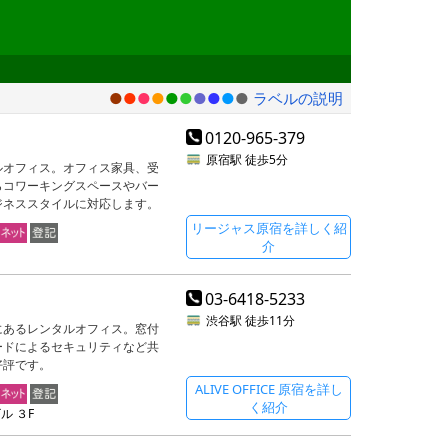
●
●
●
●
●
●
●
●
●
●
ラベルの説明
0120-965-379
原宿駅
徒歩5分
ルオフィス。オフィス家具、受
らコワーキングスペースやバー
ジネススタイルに対応します。
リージャス原宿を詳しく紹
介
03-6418-5233
渋谷駅
徒歩11分
にあるレンタルオフィス。窓付
ードによるセキュリティなど共
好評です。
ALIVE OFFICE 原宿を詳し
く紹介
ル ３F