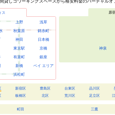
時間貸しコワーキングスペースから格安料金のバーチャルオ
原
ィス
上野
浅草
水
秋葉原
錦糸町
町
神田
日本橋
東京駅
京橋
神泉
谷
有楽町
銀座
門
新橋
ベイ
エリア
浜松町
区
新宿区
豊島区
台東区
品川区
区
板橋区
北区
荒川区
足立区
町田
三鷹