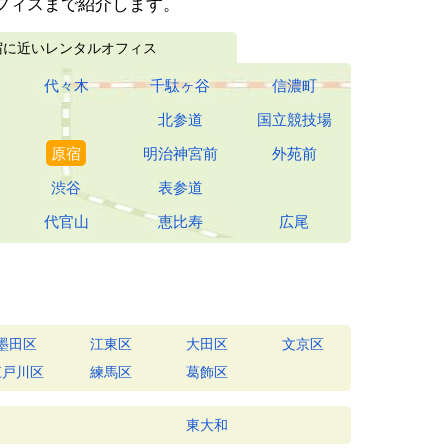
フィスまで紹介します。
宿に近いレンタルオフィス
代々木
千駄ヶ谷
信濃町
北参道
国立競技場
原宿
明治神宮前
外苑前
渋谷
表参道
代官山
恵比寿
広尾
墨田区
江東区
大田区
文京区
江戸川区
練馬区
葛飾区
東大和