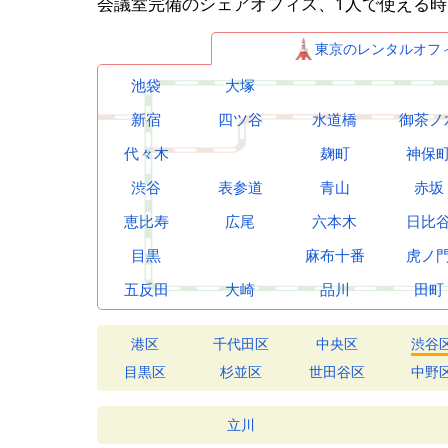
会議室完備のシェアオフィス、1人で使える
東京のレンタルオフ
池袋
大塚
新宿
四ツ谷
水道橋
御茶ノ
代々木
麹町
神保
渋谷
表参道
青山
赤坂
恵比寿
広尾
六本木
日比
目黒
麻布十番
虎ノ
五反田
大崎
品川
田町
港区
千代田区
中央区
渋谷
目黒区
杉並区
世田谷区
中野
立川