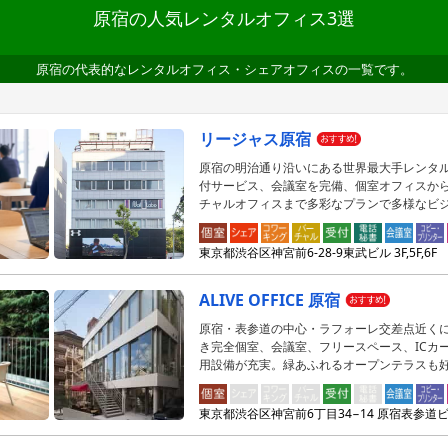
原宿の人気レンタルオフィス3選
原宿の代表的なレンタルオフィス・シェアオフィスの一覧です。
リージャス原宿
原宿の明治通り沿いにある世界最大手レンタ
付サービス、会議室を完備、個室オフィスか
チャルオフィスまで多彩なプランで多様なビ
東京都渋谷区神宮前6-28-9東武ビル 3F,5F,6F
ALIVE OFFICE 原宿
原宿・表参道の中心・ラフォーレ交差点近く
き完全個室、会議室、フリースペース、ICカ
用設備が充実。緑あふれるオープンテラスも
東京都渋谷区神宮前6丁目34−14 原宿表参道ビ