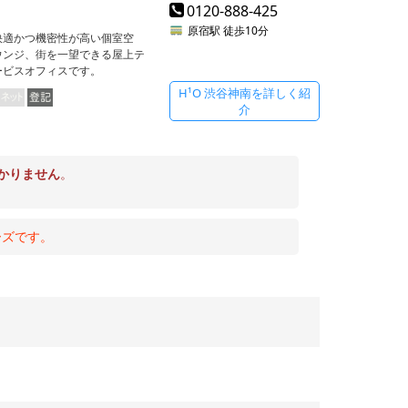
0120-888-425
原宿駅
徒歩10分
快適かつ機密性が高い個室空
ウンジ、街を一望できる屋上テ
ービスオフィスです。
H¹O 渋谷神南を詳しく紹
介
かりません
。
ーズです。