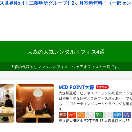
ス世界No.1！三菱地所グループ】2ヶ月室料無料！（一部センタ
大森の人気レンタルオフィス4選
大森の代表的なレンタルオフィス・シェアオフィスの一覧です。
MID POINT大森
大森駅至近、ビジネスパーソンの別荘のようなシ
日利用可能な個室と専用ブース席があり、フ
も。共用ミーティングルームやラウンジを備
す。
東京都大田区山王2丁目5-13 大森北口ビル5F