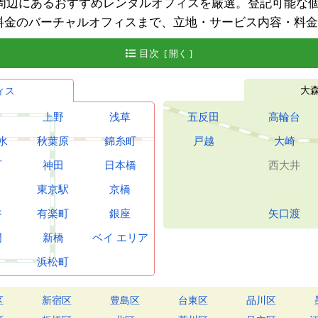
周辺にあるおすすめレンタルオフィスを厳選。登記可能な個
料金のバーチャルオフィスまで、立地・サービス内容・料金
目次
おすすめレンタルオフィスPICKUP！
大
ィス
人気レンタルオフィス4選
レンタルオフィスとは
上野
浅草
五反田
高輪台
レンタルオフィスを借りるメリット
水
秋葉原
錦糸町
戸越
大崎
あるレンタルオフィスの賃料相場
町
神田
日本橋
西大井
レンタルオフィスを住所で検索
東京駅
京橋
外のレンタルオフィス
谷
有楽町
銀座
矢口渡
レンタルオフィス：まとめ
門
新橋
ベイ
エリア
浜松町
区
新宿区
豊島区
台東区
品川区