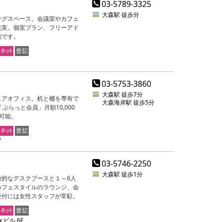
03-5789-3325
大森駅
徒歩分
ングスペース。会議室やカフェ
充実。個室プラン、フリーアド
能です。
03-5753-3860
大森駅
徒歩7分
ェアオフィス。机と棚を専有で
大森海岸駅
徒歩5分
ぷらっと会員」月額10,000
可能。
7
03-5746-2250
大森駅
徒歩1分
的なデスクブースと１～6人
カフェスタイルのラウンジ、会
受付には女性スタッフが常駐。
x ビル 6F