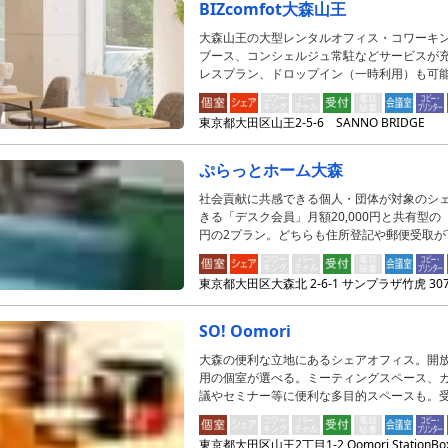
BIZcomfot大森山王
大森山王の大型レンタルオフィス・コワーキ
ブース、コンシェルジュ常駐などサービスが
レスプラン、ドロップイン（一時利用）も可
東京都大田区山王2-5-6 SANNO BRIDGE
ぷらっとホーム大森
社会貢献に共感できる個人・団体が対象のシ
きる「デスク会員」月額20,000円と共有型の「
円の2プラン。どちらも住所登記や郵便受取が
東京都大田区大森北 2-6-1 サンプラザ竹虎 30
SO! Oomori
大森の便利な立地にあるシェアオフィス。開放
用の個室が選べる。ミーティングスペース、
議やセミナー等に便利な多目的スペースも。
東京都大田区山王2丁目1-2 Oomori StationBo