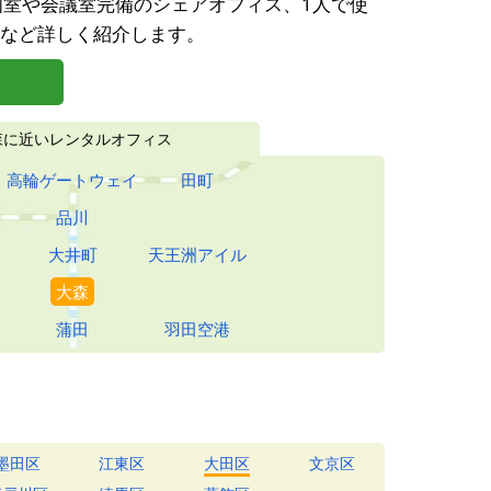
室や会議室完備のシェアオフィス、1人で使
など詳しく紹介します。
森に近いレンタルオフィス
高輪
ゲートウェイ
田町
品川
大井町
天王洲
アイル
大森
蒲田
羽田空港
墨田区
江東区
大田区
文京区