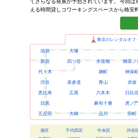
てさらなる発展が予想されています。
今回は
える時間貸しコワーキングスペースから格安
大森の
東京のレンタルオフ
大森の
池袋
大塚
大森の
大森で
新宿
四ツ谷
水道橋
御茶ノ
大森に
代々木
麹町
神保
大森の
渋谷
表参道
青山
赤坂
大森以
恵比寿
広尾
六本木
日比
大森で
目黒
麻布十番
虎ノ
五反田
大崎
品川
田町
港区
千代田区
中央区
渋谷