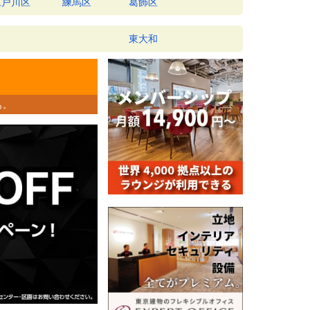
江戸川区
練馬区
葛飾区
東大和
も。