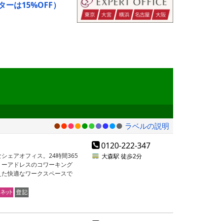
ーは15%OFF）
●
●
●
●
●
●
●
●
●
●
ラベルの説明
0120-222-347
ェアオフィス。24時間365
大森駅
徒歩2分
リーアドレスのコワーキング
えた快適なワークスペースで